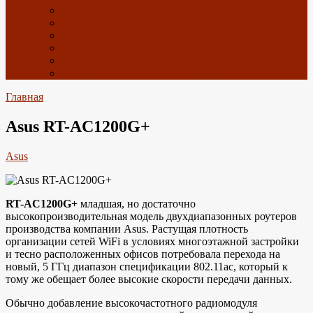
Спутниковое ТВ с Алиэкспресс
ТВ приставки с Алиэкспресс
Wi-Fi с Алиэкспресс
4G антенны с Алиэкспресс
GPS с Алиэкспресс
Радиоэлектроника с Алиэкспресс
Главная
Asus RT-AC1200G+
Asus
RT-AC1200G+
младшая, но достаточно
высокопроизводительная модель двухдиапазонных роутеров
производства компании Asus. Растущая плотность
организации сетей WiFi в условиях многоэтажной застройки
и тесно расположенных офисов потребовала перехода на
новый, 5 ГГц диапазон спецификации 802.11ас, который к
тому же обещает более высокие скорости передачи данных.
Обычно добавление высокочастотного радиомодуля