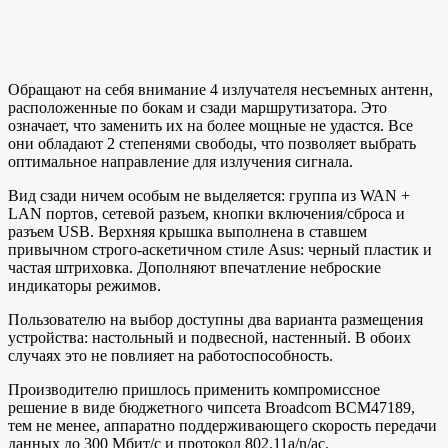
Обращают на себя внимание 4 излучателя несъемных антенн,
расположенные по бокам и сзади маршрутизатора. Это
означает, что заменить их на более мощные не удастся. Все
они обладают 2 степенями свободы, что позволяет выбрать
оптимальное направление для излучения сигнала.
Вид сзади ничем особым не выделяется: группа из WAN +
LAN портов, сетевой разъем, кнопки включения/сброса и
разъем USB. Верхняя крышка выполнена в ставшем
привычном строго-аскетичном стиле Asus: черный пластик и
частая штриховка. Дополняют впечатление неброские
индикаторы режимов.
Пользователю на выбор доступны два варианта размещения
устройства: настольный и подвесной, настенный. В обоих
случаях это не повлияет на работоспособность.
Производителю пришлось применить компромиссное
решение в виде бюджетного чипсета Broadcom BCM47189,
тем не менее, аппаратно поддерживающего скорость передачи
данных до 300 Мбит/с и протокол 802.11a/n/ac.