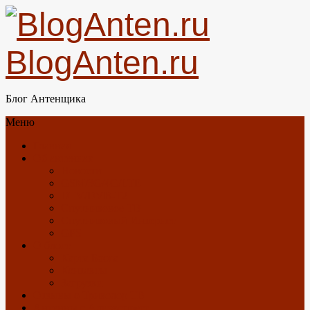
BlogAnten.ru
Блог Антенщика
Меню
Главная
Об антеннах
Новости
GSM/3G/4G/LTE
DTV/DVB-T2
Спутниковое ТВ
Спутниковый Интернет
GPS
О блоге
Карта Блога
Контакты
Загрузки
Отзывы о Триколор ТВ
Антенны с Алиэкспресс