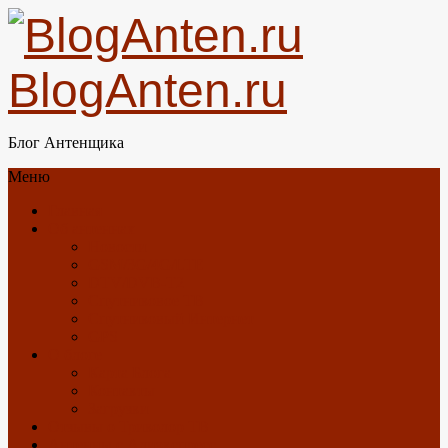
BlogAnten.ru
Блог Антенщика
Меню
Главная
Об антеннах
Новости
GSM/3G/4G/LTE
DTV/DVB-T2
Спутниковое ТВ
Спутниковый Интернет
GPS
О блоге
Карта Блога
Контакты
Загрузки
Отзывы о Триколор ТВ
Антенны с Алиэкспресс