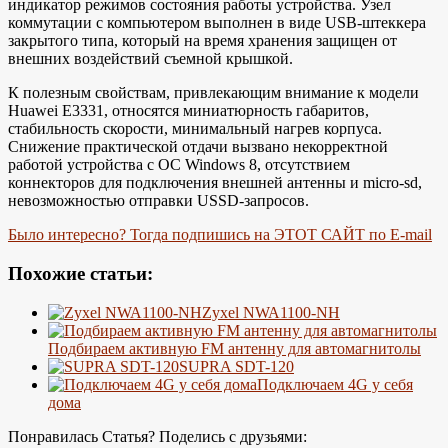
индикатор режимов состояния работы устройства. Узел
коммутации с компьютером выполнен в виде USB-штеккера
закрытого типа, который на время хранения защищен от
внешних воздействий съемной крышкой.
К полезным свойствам, привлекающим внимание к модели
Huawei E3331, относятся миниатюрность габаритов,
стабильность скорости, минимальный нагрев корпуса.
Снижение практической отдачи вызвано некорректной
работой устройства с ОС Windows 8, отсутствием
коннекторов для подключения внешней антенны и micro-sd,
невозможностью отправки USSD-запросов.
Было интересно? Тогда подпишись на ЭТОТ САЙТ по E-mail
Похожие статьи:
Zyxel NWA1100-NH
Подбираем активную FM антенну для автомагнитолы
SUPRA SDT-120
Подключаем 4G у себя
дома
Понравилась Статья? Поделись с друзьями: