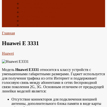
Спутниковое ТВ с Алиэкспресс
ТВ приставки с Алиэкспресс
Wi-Fi с Алиэкспресс
4G антенны с Алиэкспресс
GPS с Алиэкспресс
Радиоэлектроника с Алиэкспресс
Главная
Huawei E 3331
Huawei
Модель
Huawei E3331
относится к классу устройств с
уменьшенными габаритными размерами. Гаджет используется
для получения трафика из сети Интернет и поддерживает
голосовую связь между абонентами в сетях беспроводной
связи поколения 2G, 3G. Основным отличием от предыдущей
линейки моделей является:
Отсутствие коннекторов для подключения внешней
антенны, дополнительного блока памяти в виде карты