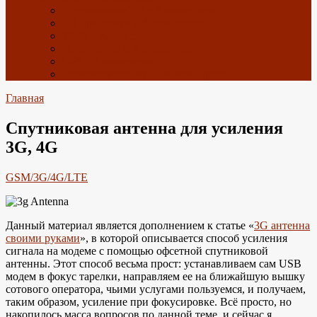
Спутниковое ТВ с Алиэкспресс
ТВ приставки с Алиэкспресс
Wi-Fi с Алиэкспресс
4G антенны с Алиэкспресс
GPS с Алиэкспресс
Радиоэлектроника с Алиэкспресс
Главная
Спутниковая антенна для усиления
3G, 4G
GSM/3G/4G/LTE
Данный материал является дополнением к статье «
3G антенна
своими руками
», в которой описывается способ усиления
сигнала на модеме с помощью офсетной спутниковой
антенны. Этот способ весьма прост: устанавливаем сам USB
модем в фокус тарелки, направляем ее на ближайшую вышку
сотового оператора, чьими услугами пользуемся, и получаем,
таким образом, усиление при фокусировке. Всё просто, но
накопилось масса вопросов по данной теме, и сейчас я