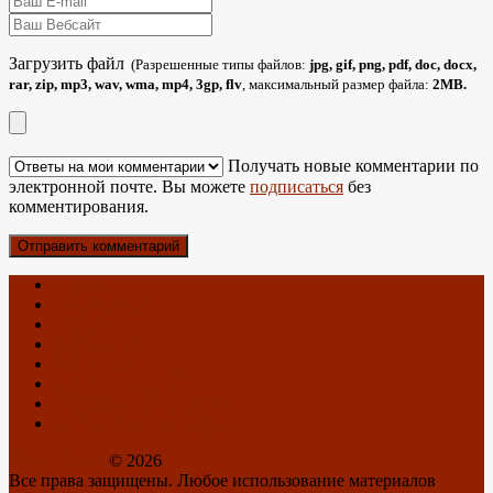
Загрузить файл
(Разрешенные типы файлов:
jpg, gif, png, pdf, doc, docx,
rar, zip, mp3, wav, wma, mp4, 3gp, flv
, максимальный размер файла:
2MB.
Получать новые комментарии по
электронной почте. Вы можете
подписаться
без
комментирования.
Главная
Об антеннах
О блоге
Карта Блога
Контакты
Спутниковое ТВ
Отзывы о Триколор ТВ
Антенны с Алиэкспресс
BlogAnten.ru
© 2026
Все права защищены. Любое использование материалов