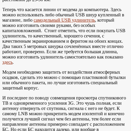
Теперь что касается линии от модема до компьютера. Здесь
можно использовать либо обычный USB шнур купленный в
магазине, либо
самодельный USB удлинитель
, который
можно изготовить своими руками, без особых
капиталовложений. Стоит отметить, что если покупать USB
удлинитель, то качественный, хорошего сечения, с
качественным экранированием и феритом на обоих концах.
Два таких 5 метровых шнурка сочленённых вместе отлично
работают, проверено. Если же требуется большая длинна,
можно изготовить удлинитель самостоятельно как показано
здесь
.
Модем необходимо защитить от воздействия атмосферных
осадков, сделать это можно с помощью пластиковой бутылки
или обычного пакета, но лучше изготовить специальный
защитный корпус.
И последнее по поводу совмещения просмотра спутникового
ТВ и одновременного усиления 3G. Это чушь полная, если
антенну отвернуть от спутника, сигнала с него не будет. К
самому LNB можно прикрепить модем изолентой и конечно
получится лучший сигнал чем без антенны, тем более если
направление антенны примерно совпадает с расположением
БС. Но если БС находится далеко, или вообще в