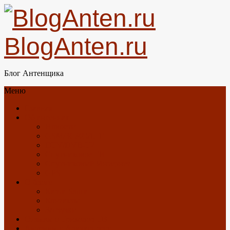
BlogAnten.ru
Блог Антенщика
Меню
Главная
Об антеннах
Новости
GSM/3G/4G/LTE
DTV/DVB-T2
Спутниковое ТВ
Спутниковый Интернет
GPS
О блоге
Карта Блога
Контакты
Загрузки
Отзывы о Триколор ТВ
Антенны с Алиэкспресс