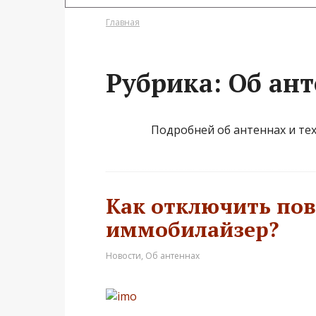
Главная
Рубрика:
Об ан
Подробней об антеннах и тех
Как отключить по
иммобилайзер?
Новости
,
Об антеннах