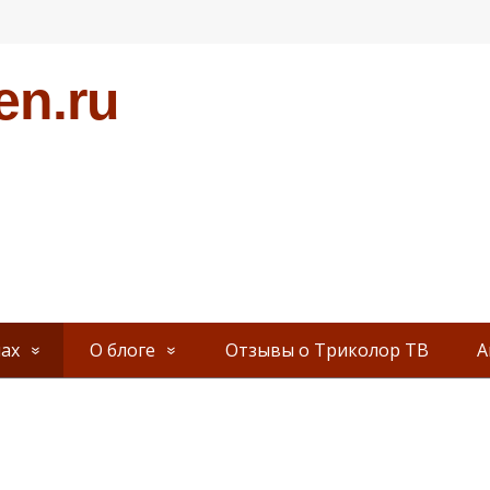
en.ru
ах
О блоге
Отзывы о Триколор ТВ
А