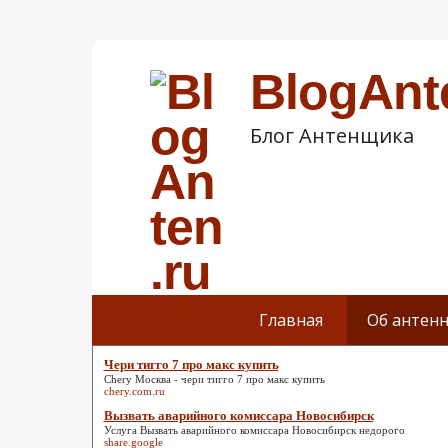
BlogAnt
Блог Антенщика
Главная
Об антенн
Чери тигго 7 про макс купить
Chery Москва -
чери тигго 7 про макс купить
chery.com.ru
Вызвать аварийного комиссара Новосибирск
Услуга
Вызвать аварийного комиссара Новосибирск
недорого
share.google