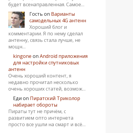
будет всенаправленная. Самое…
Гость
on
Варианты
самодельных 4G антенн
Хороший блог и
комментарии. Я по нему сделал
антенну, связь стала лучше, не
мощн…
kingone
on
Android приложения
для настройки спутниковых
антенн
Очень хороший контент, я
недавно прочитал несколько
очень хороших статей, возмож…
Еди
on
Пиратский Триколор
набирает обороты
Пираты тут не причём, с
развитием опто интернета
просто все ушли на смарт и всё…