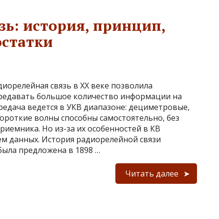
зь: история, принцип,
остатки
диорелейная связь в ХХ веке позволила
редавать большое количество информации на
редача ведется в УКВ диапазоне: дециметровые,
ороткие волны способны самостоятельно, без
иемника. Но из-за их особенностей в КВ
м данных. История радиорелейной связи
была предложена в 1898 …
Читать далее