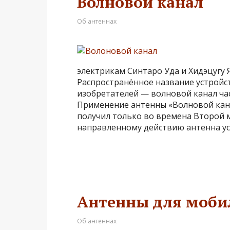
Волновой канал
Об антеннах
электрикам Синтаро Уда и Хидэцугу Я
Распространённое название устройс
изобретателей — волновой канал час
Применение антенны «Волновой кан
получил только во времена Второй 
направленному действию антенна у
Антенны для моби
Об антеннах