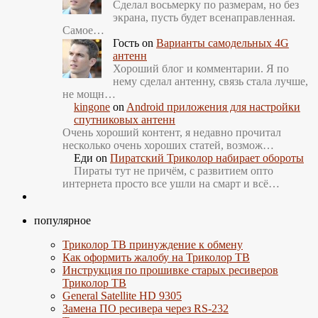
Сделал восьмерку по размерам, но без
экрана, пусть будет всенаправленная.
Самое…
Гость
on
Варианты самодельных 4G
антенн
Хороший блог и комментарии. Я по
нему сделал антенну, связь стала лучше,
не мощн…
kingone
on
Android приложения для настройки
спутниковых антенн
Очень хороший контент, я недавно прочитал
несколько очень хороших статей, возмож…
Еди
on
Пиратский Триколор набирает обороты
Пираты тут не причём, с развитием опто
интернета просто все ушли на смарт и всё…
популярное
Триколор ТВ принуждение к обмену
Как оформить жалобу на Триколор ТВ
Инструкция по прошивке старых ресиверов
Триколор ТВ
General Satellite HD 9305
Замена ПО ресивера через RS-232