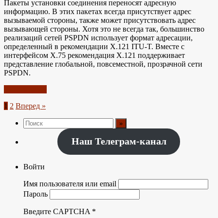
Пакеты установки соединения переносят адресную
информацию. В этих пакетах всегда присутствует адрес
вызываемой стороны, также может присутствовать адрес
вызывающей стороны. Хотя это не всегда так, большинство
реализаций сетей PSPDN использует формат адресации,
определенный в рекомендации Х.121 ITU-T. Вместе с
интерфейсом Х.75 рекомендация Х.121 поддерживает
представление глобальной, повсеместной, прозрачной сети
PSPDN.
Читать далее
Пагинация
1
2
Вперед »
записей
Наш Телеграм-канал
Войти
Имя пользователя или email
Пароль
Введите CAPTCHA
*