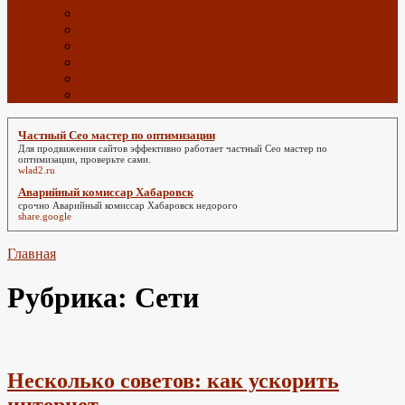
Спутниковое ТВ с Алиэкспресс
ТВ приставки с Алиэкспресс
Wi-Fi с Алиэкспресс
4G антенны с Алиэкспресс
GPS с Алиэкспресс
Радиоэлектроника с Алиэкспресс
Частный Сео мастер по оптимизации
Для продвижения сайтов эффективно работает
частный Сео мастер по
оптимизации
, проверьте сами.
wlad2.ru
Аварийный комиссар Хабаровск
срочно
Аварийный комиссар Хабаровск
недорого
share.google
Главная
Рубрика:
Сети
Несколько советов: как ускорить
интернет