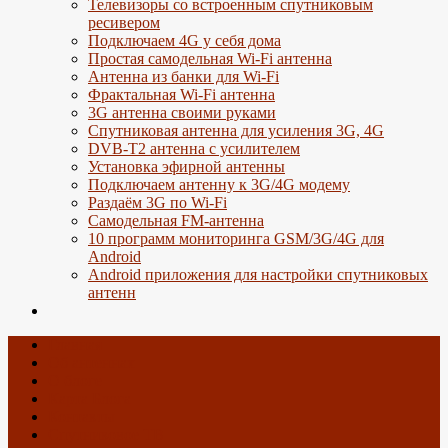
Телевизоры со встроенным спутниковым
ресивером
Подключаем 4G у себя дома
Простая самодельная Wi-Fi антенна
Антенна из банки для Wi-Fi
Фрактальная Wi-Fi антенна
3G антенна своими руками
Спутниковая антенна для усиления 3G, 4G
DVB-T2 антенна с усилителем
Установка эфирной антенны
Подключаем антенну к 3G/4G модему
Раздаём 3G по Wi-Fi
Самодельная FM-антенна
10 программ мониторинга GSM/3G/4G для
Android
Android приложения для настройки спутниковых
антенн
Главная
Об антеннах
О блоге
Карта Блога
Контакты
Спутниковое ТВ