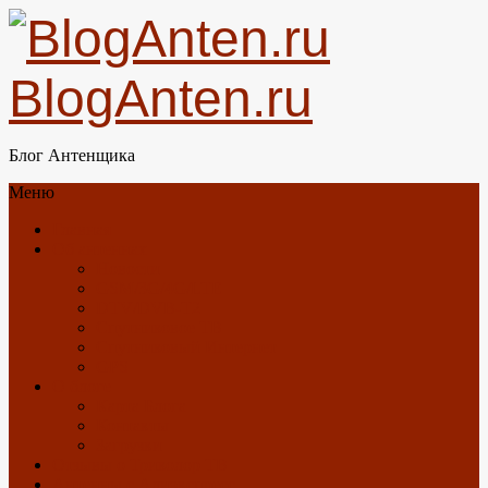
BlogAnten.ru
Блог Антенщика
Меню
Главная
Об антеннах
Новости
GSM/3G/4G/LTE
DTV/DVB-T2
Спутниковое ТВ
Спутниковый Интернет
GPS
О блоге
Карта Блога
Контакты
Загрузки
Отзывы о Триколор ТВ
Антенны с Алиэкспресс