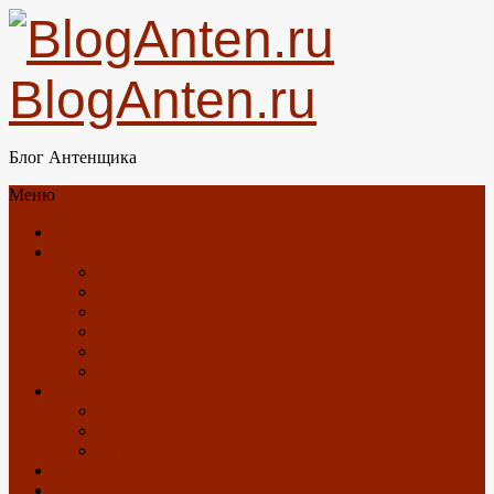
BlogAnten.ru
Блог Антенщика
Меню
Главная
Об антеннах
Новости
GSM/3G/4G/LTE
DTV/DVB-T2
Спутниковое ТВ
Спутниковый Интернет
GPS
О блоге
Карта Блога
Контакты
Загрузки
Отзывы о Триколор ТВ
Антенны с Алиэкспресс