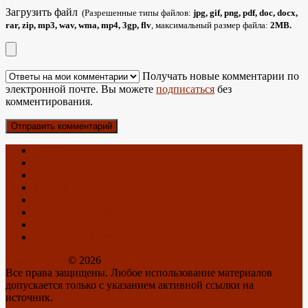
Загрузить файл
(Разрешенные типы файлов:
jpg, gif, png, pdf, doc, docx,
rar, zip, mp3, wav, wma, mp4, 3gp, flv
, максимальный размер файла:
2MB.
Получать новые комментарии по
электронной почте. Вы можете
подписаться
без
комментирования.
Главная
Об антеннах
О блоге
Карта Блога
Контакты
Спутниковое ТВ
Отзывы о Триколор ТВ
Антенны с Алиэкспресс
BlogAnten.ru
© 2026
Все права защищены. Любое использование материалов
допускается только с указанием активной ссылки на
источник.