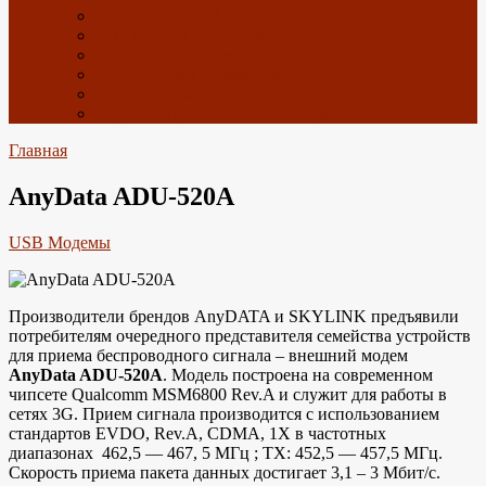
Спутниковое ТВ с Алиэкспресс
ТВ приставки с Алиэкспресс
Wi-Fi с Алиэкспресс
4G антенны с Алиэкспресс
GPS с Алиэкспресс
Радиоэлектроника с Алиэкспресс
Главная
AnyData ADU-520A
USB Модемы
Производители брендов AnyDATA и SKYLINK предъявили
потребителям очередного представителя семейства устройств
для приема беспроводного сигнала – внешний модем
AnyData ADU-520A
. Модель построена на современном
чипсете Qualcomm MSM6800 Rev.A и служит для работы в
сетях 3G. Прием сигнала производится с использованием
стандартов EVDO, Rev.A, CDMA, 1Х в частотных
диапазонах 462,5 — 467, 5 MГц ; TX: 452,5 — 457,5 MГц.
Скорость приема пакета данных достигает 3,1 – 3 Мбит/с.