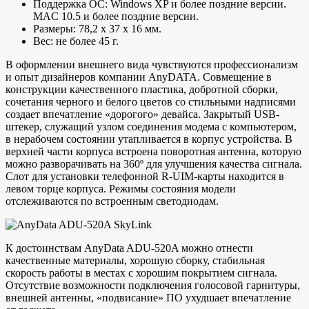
Поддержка ОС: Windows XP и более поздние версии.
MAC 10.5 и более поздние версии.
Размеры: 78,2 х 37 х 16 мм.
Вес: не более 45 г.
В оформлении внешнего вида чувствуются профессионализм
и опыт дизайнеров компании AnyDATA. Совмещение в
конструкции качественного пластика, добротной сборки,
сочетания черного и белого цветов со стильными надписями
создает впечатление «дорогого» девайса. Закрытый USB-
штекер, служащий узлом соединения модема с компьютером,
в нерабочем состоянии утапливается в корпус устройства. В
верхней части корпуса встроена поворотная антенна, которую
можно разворачивать на 360º для улучшения качества сигнала.
Слот для установки телефонной R-UIM-карты находится в
левом торце корпуса. Режимы состояния модели
отслеживаются по встроенным светодиодам.
К достоинствам AnyData ADU-520A можно отнести
качественные материалы, хорошую сборку, стабильная
скорость работы в местах с хорошим покрытием сигнала.
Отсутствие возможности подключения голосовой гарнитуры,
внешней антенны, «подвисание» ПО ухудшает впечатление