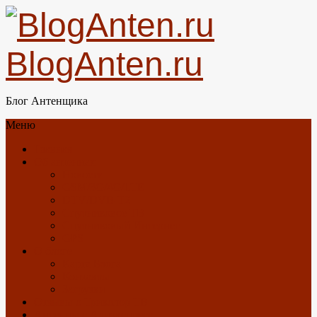
BlogAnten.ru
Блог Антенщика
Меню
Главная
Об антеннах
Новости
GSM/3G/4G/LTE
DTV/DVB-T2
Спутниковое ТВ
Спутниковый Интернет
GPS
О блоге
Карта Блога
Контакты
Загрузки
Отзывы о Триколор ТВ
Антенны с Алиэкспресс