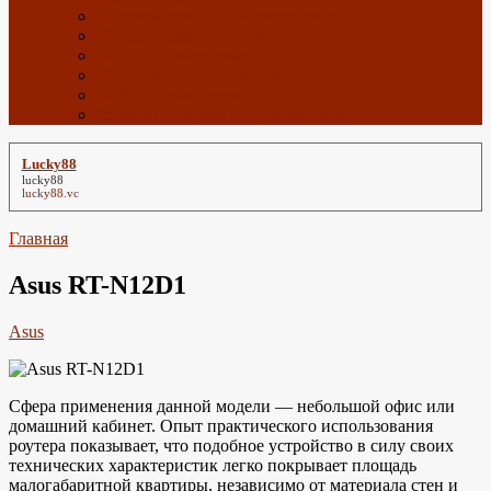
Спутниковое ТВ с Алиэкспресс
ТВ приставки с Алиэкспресс
Wi-Fi с Алиэкспресс
4G антенны с Алиэкспресс
GPS с Алиэкспресс
Радиоэлектроника с Алиэкспресс
Lucky88
lucky88
lucky88.vc
Главная
Asus RT-N12D1
Asus
Сфера применения данной модели — небольшой офис или
домашний кабинет. Опыт практического использования
роутера показывает, что подобное устройство в силу своих
технических характеристик легко покрывает площадь
малогабаритной квартиры, независимо от материала стен и