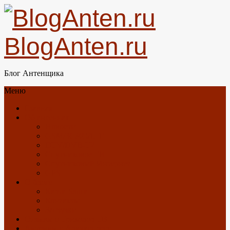
BlogAnten.ru
Блог Антенщика
Меню
Главная
Об антеннах
Новости
GSM/3G/4G/LTE
DTV/DVB-T2
Спутниковое ТВ
Спутниковый Интернет
GPS
О блоге
Карта Блога
Контакты
Загрузки
Отзывы о Триколор ТВ
Антенны с Алиэкспресс