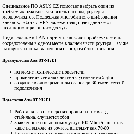
Специальное ПО ASUS EZ помогает выбрать один из
требуемых режимов: усилитель сигнала, роутер и
маршрутизатор. Поддержка многобитного шифрования
каналов, работа с VPN надежно защищает данные от
несанкционированного доступа.
Подключение к LAN портам не вызовет проблем: все они
сосредоточены в одном месте в задней части роутера. Там же
находятся кнопка включения с гнездом блока питания.
Преимущества Asus RT-N12D1
неплохие технические показатели
применение съемных антенн с усилением 5 дБи
создание в одновременном сеансе до 30 тысяч сессий
подключения
Недостатки Asus RT-N12D1
Работа на разных версиях прошивки не всегда
стабильна, случаются сбои
Заявленные поставщиком услуг 100 Мбит/с по факту
чаще на выходе из роутера выглядят как 70-80
При отсутствии активного интернет подключения