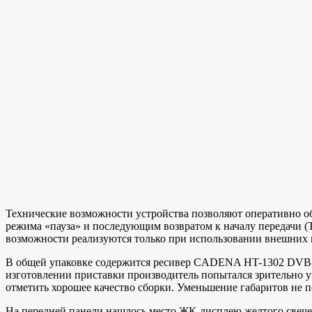
Технические возможности устройства позволяют оперативно о
режима «пауза» и последующим возвратом к началу передачи (
возможности реализуются только при использовании внешних 
В общей упаковке содержится ресивер CADENA HT-1302 DVB-T2
изготовлении приставки производитель попытался зрительно у
отметить хорошее качество сборки. Уменьшение габаритов не
На передней панели нашлось место ЖК-дисплею желтого свече