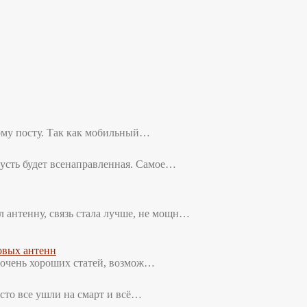
тому посту. Так как мобильный…
 пусть будет всенаправленная. Самое…
л антенну, связь стала лучше, не мощн…
овых антенн
о очень хороших статей, возмож…
осто все ушли на смарт и всё…