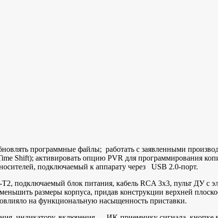
бновлять программные файлы; работать с заявленными производ
Time Shift); активировать опцию PVR для программирования ко
носителей, подключаемый к аппарату через USB 2.0-порт.
, подключаемый блок питания, кабель RCA 3х3, пульт ДУ с эл
меньшить размеры корпуса, придав конструкции верхней плоскос
 повлияло на функциональную насыщенность приставки.
ния, индикатору, включения, ИК-приемнику сигнала, кнопке в