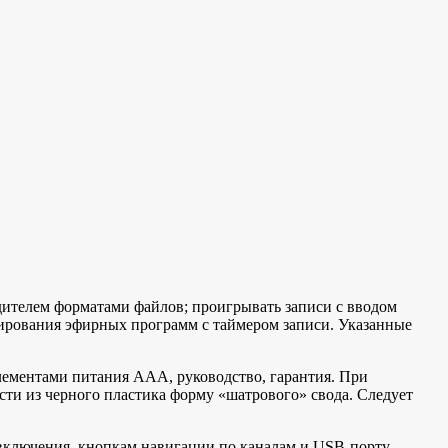
ителем форматами файлов; проигрывать записи с вводом
пирования эфирных программ с таймером записи. Указанные
ементами питания ААА, руководство, гарантия. При
ти из черного пластика форму «шатрового» свода. Следует
ключения, кнопкам навигации по каналам и USB-порту.