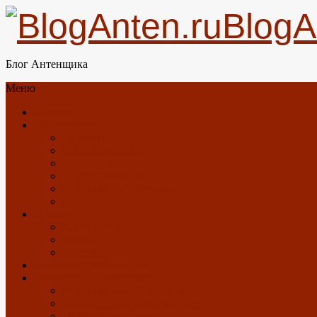
BlogA
Блог Антенщика
Меню
Главная
Об антеннах
Новости
GSM/3G/4G/LTE
DTV/DVB-T2
Спутниковое ТВ
Спутниковый Интернет
GPS
О блоге
Карта Блога
Контакты
Загрузки
Отзывы о Триколор ТВ
Антенны с Алиэкспресс
Спутниковое ТВ с Алиэкспресс
ТВ приставки с Алиэкспресс
Wi-Fi с Алиэкспресс