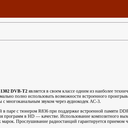
1302 DVB-T2
является в своем классе одним из наиболее техн
имально полно использовать возможности встроенного проигрыв
 с многоканальным звуком через аудиокодек АС-3.
 в паре с тюнером R836 при поддержке встроенной памяти DD
я программ в HD — качестве. Использование композитного выхо
х марок. Прослушивание радиостанций гарантируется приемом ч