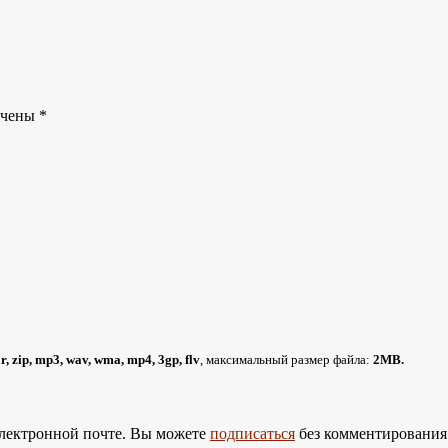
ечены
*
rar, zip, mp3, wav, wma, mp4, 3gp, flv
, максимальный размер файла:
2MB.
лектронной почте. Вы можете
подписаться
без комментирования