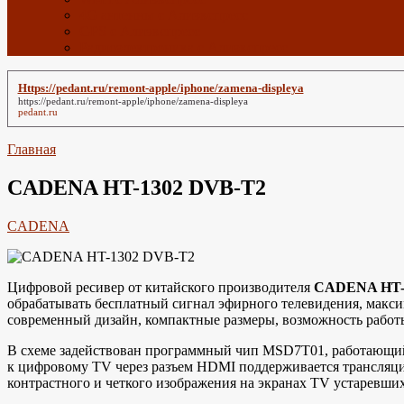
4G антенны с Алиэкспресс
GPS с Алиэкспресс
Радиоэлектроника с Алиэкспресс
Https://pedant.ru/remont-apple/iphone/zamena-displeya
https://pedant.ru/remont-apple/iphone/zamena-displeya
pedant.ru
Главная
CADENA HT-1302 DVB-T2
CADENA
Цифровой ресивер от китайского производителя
CADENA HT-
обрабатывать бесплатный сигнал эфирного телевидения, макс
современный дизайн, компактные размеры, возможность работы
В схеме задействован программный чип MSD7Т01, работающий
к цифровому TV через разъем HDMI поддерживается трансляци
контрастного и четкого изображения на экранах TV устаревши