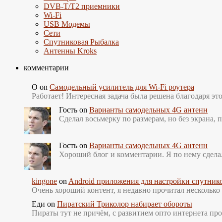
DVB-T/T2 приемники
Wi-Fi
USB Модемы
Сети
Спутниковая Рыбалка
Антенны Kroks
комментарии
О
on
Самодельный усилитель для Wi-Fi роутера
Работает! Интересная задача была решена благодаря э
Гость
on
Варианты самодельных 4G антенн
Сделал восьмерку по размерам, но без экрана,
Гость
on
Варианты самодельных 4G антенн
Хороший блог и комментарии. Я по нему сдела
kingone
on
Android приложения для настройки спутник
Очень хороший контент, я недавно прочитал нескольк
Еди
on
Пиратский Триколор набирает обороты
Пираты тут не причём, с развитием опто интернета пр