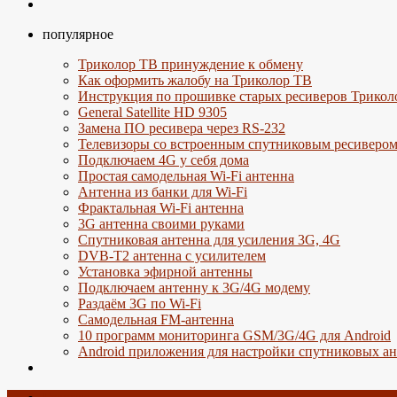
популярное
Триколор ТВ принуждение к обмену
Как оформить жалобу на Триколор ТВ
Инструкция по прошивке старых ресиверов Трикол
General Satellite HD 9305
Замена ПО ресивера через RS-232
Телевизоры со встроенным спутниковым ресиверо
Подключаем 4G у себя дома
Простая самодельная Wi-Fi антенна
Антенна из банки для Wi-Fi
Фрактальная Wi-Fi антенна
3G антенна своими руками
Спутниковая антенна для усиления 3G, 4G
DVB-T2 антенна с усилителем
Установка эфирной антенны
Подключаем антенну к 3G/4G модему
Раздаём 3G по Wi-Fi
Самодельная FM-антенна
10 программ мониторинга GSM/3G/4G для Android
Android приложения для настройки спутниковых а