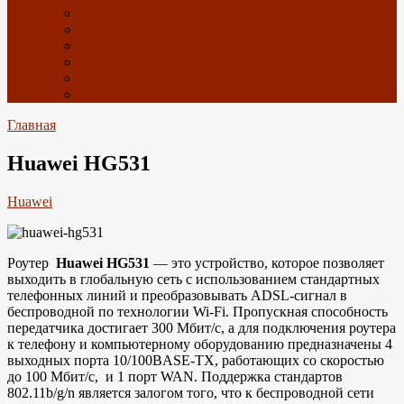
Спутниковое ТВ с Алиэкспресс
ТВ приставки с Алиэкспресс
Wi-Fi с Алиэкспресс
4G антенны с Алиэкспресс
GPS с Алиэкспресс
Радиоэлектроника с Алиэкспресс
Главная
Huawei HG531
Huawei
Роутер
Huawei HG531
— это устройство, которое позволяет
выходить в глобальную сеть с использованием стандартных
телефонных линий и преобразовывать ADSL-сигнал в
беспроводной по технологии Wi-Fi. Пропускная способность
передатчика достигает 300 Мбит/с, а для подключения роутера
к телефону и компьютерному оборудованию предназначены 4
выходных порта 10/100BASE-TX, работающих со скоростью
до 100 Мбит/с, и 1 порт WAN. Поддержка стандартов
802.11b/g/n является залогом того, что к беспроводной сети