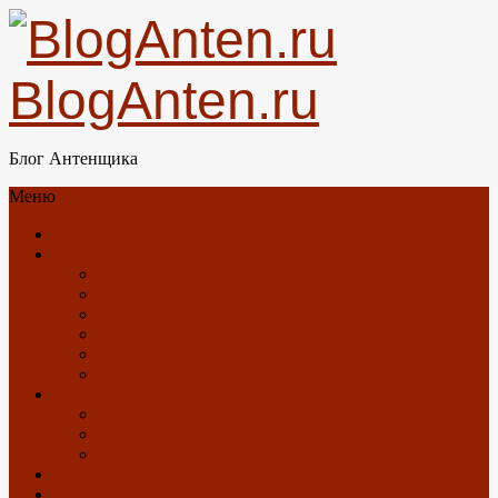
BlogAnten.ru
Блог Антенщика
Меню
Главная
Об антеннах
Новости
GSM/3G/4G/LTE
DTV/DVB-T2
Спутниковое ТВ
Спутниковый Интернет
GPS
О блоге
Карта Блога
Контакты
Загрузки
Отзывы о Триколор ТВ
Антенны с Алиэкспресс