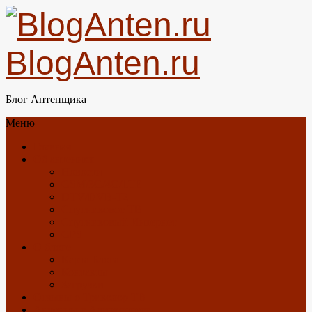
BlogAnten.ru
Блог Антенщика
Меню
Главная
Об антеннах
Новости
GSM/3G/4G/LTE
DTV/DVB-T2
Спутниковое ТВ
Спутниковый Интернет
GPS
О блоге
Карта Блога
Контакты
Загрузки
Отзывы о Триколор ТВ
Антенны с Алиэкспресс