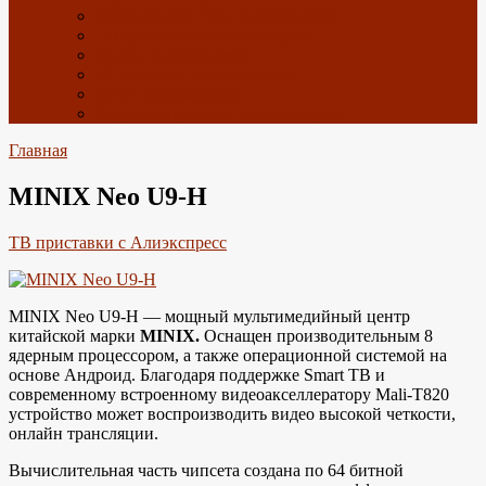
Спутниковое ТВ с Алиэкспресс
ТВ приставки с Алиэкспресс
Wi-Fi с Алиэкспресс
4G антенны с Алиэкспресс
GPS с Алиэкспресс
Радиоэлектроника с Алиэкспресс
Главная
MINIX Neo U9-H
ТВ приставки с Алиэкспресс
MINIX Neo U9-H — мощный мультимедийный центр
китайской марки
MINIX.
Оснащен производительным 8
ядерным процессором, а также операционной системой на
основе Андроид. Благодаря поддержке Smart ТВ и
современному встроенному видеоакселлератору Mali-T820
устройство может воспроизводить видео высокой четкости,
онлайн трансляции.
Вычислительная часть чипсета создана по 64 битной