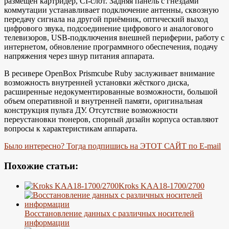
размещён картридер, CI-слот. Задняя панель с гнёздами
коммутации устанавливает подключение антенны, сквозную
передачу сигнала на другой приёмник, оптический выход
цифрового звука, подсоединение цифрового и аналогового
телевизоров, USB-подключения внешней периферии, работу с
интернетом, обновление программного обеспечения, подачу
напряжения через шнур питания аппарата.
В ресивере OpenBox Prismcube Ruby заслуживает внимание
возможность внутренней установки жёсткого диска,
расширенные недокументированные возможности, большой
объем оперативной и внутренней памяти, оригинальная
конструкция пульта ДУ. Отсутствие возможности
переустановки тюнеров, спорный дизайн корпуса оставляют
вопросы к характеристикам аппарата.
Было интересно? Тогда подпишись на ЭТОТ САЙТ по E-mail
Похожие статьи:
Kroks KAA18-1700/2700
Восстановление данных с различных носителей
информации