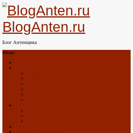
BlogAnten.ru
Блог Антенщика
Меню
Главная
Об антеннах
Новости
GSM/3G/4G/LTE
DTV/DVB-T2
Спутниковое ТВ
Спутниковый Интернет
GPS
О блоге
Карта Блога
Контакты
Загрузки
Отзывы о Триколор ТВ
Антенны с Алиэкспресс