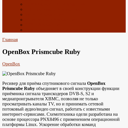
Спутниковое ТВ с Алиэкспресс
ТВ приставки с Алиэкспресс
Wi-Fi с Алиэкспресс
4G антенны с Алиэкспресс
GPS с Алиэкспресс
Радиоэлектроника с Алиэкспресс
Главная
OpenBox Prismcube Ruby
OpenBox
Ресивер для приёма спутникового сигнала
OpenBox
Prismcube Ruby
объединяет в своей конструкции функции
приёмника сигнала транскодеров DVB-S, S2 и
медиапроигрывателя ХВМС, позволяя не только
просматривать каналы TV, но и принимать сетевой
потоковый аудио/видео сигнал, работать с известными
инетернет-сервисами. Схемотехника одели разработана на
основе процессора PNX8496 с применением операционной
платформы Linux. Ускорение обработки команд