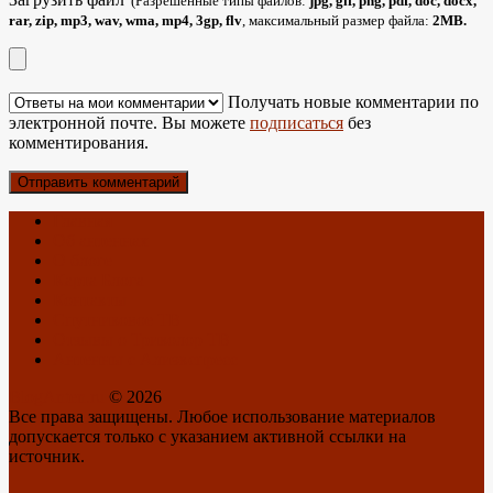
(Разрешенные типы файлов:
jpg, gif, png, pdf, doc, docx,
rar, zip, mp3, wav, wma, mp4, 3gp, flv
, максимальный размер файла:
2MB.
Получать новые комментарии по
электронной почте. Вы можете
подписаться
без
комментирования.
Главная
Об антеннах
О блоге
Карта Блога
Контакты
Спутниковое ТВ
Отзывы о Триколор ТВ
Антенны с Алиэкспресс
BlogAnten.ru
© 2026
Все права защищены. Любое использование материалов
допускается только с указанием активной ссылки на
источник.