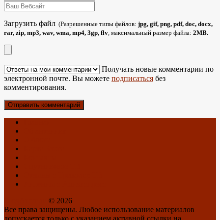
Загрузить файл
(Разрешенные типы файлов:
jpg, gif, png, pdf, doc, docx,
rar, zip, mp3, wav, wma, mp4, 3gp, flv
, максимальный размер файла:
2MB.
Получать новые комментарии по
электронной почте. Вы можете
подписаться
без
комментирования.
Главная
Об антеннах
О блоге
Карта Блога
Контакты
Спутниковое ТВ
Отзывы о Триколор ТВ
Антенны с Алиэкспресс
BlogAnten.ru
© 2026
Все права защищены. Любое использование материалов
допускается только с указанием активной ссылки на