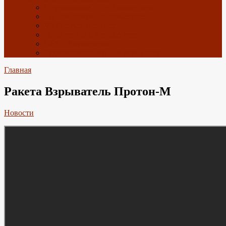
Спутниковое ТВ с Алиэкспресс
ТВ приставки с Алиэкспресс
Wi-Fi с Алиэкспресс
4G антенны с Алиэкспресс
GPS с Алиэкспресс
Радиоэлектроника с Алиэкспресс
Главная
Ракета Взрыватель Протон-М
Новости