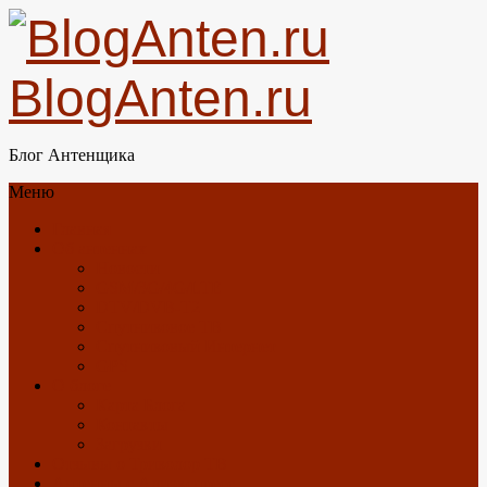
BlogAnten.ru
Блог Антенщика
Меню
Главная
Об антеннах
Новости
GSM/3G/4G/LTE
DTV/DVB-T2
Спутниковое ТВ
Спутниковый Интернет
GPS
О блоге
Карта Блога
Контакты
Загрузки
Отзывы о Триколор ТВ
Антенны с Алиэкспресс