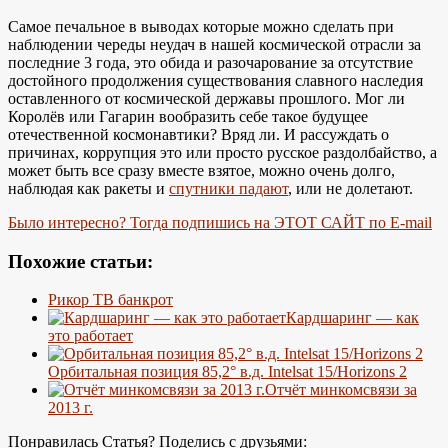
Самое печальное в выводах которые можно сделать при
наблюдении череды неудач в нашей космической отрасли за
последние 3 года, это обида и разочарование за отсутствие
достойного продолжения существования славного наследия
оставленного от космической державы прошлого. Мог ли
Королёв или Гагарин вообразить себе такое будущее
отечественной космонавтики? Вряд ли. И рассуждать о
причинах, коррупция это или просто русское раздолбайство, а
может быть все сразу вместе взятое, можно очень долго,
наблюдая как ракеты и
спутники падают
, или не долетают.
Было интересно? Тогда подпишись на ЭТОТ САЙТ по E-mail
Похожие статьи:
Рикор ТВ банкрот
Кардшаринг — как
это работает
Орбитальная позиция 85,2° в.д. Intelsat 15/Horizons 2
Отчёт минкомсвязи за
2013 г.
Понравилась Статья? Поделись с друзьями: