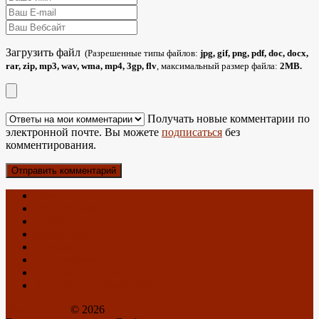
Загрузить файл
(Разрешенные типы файлов:
jpg, gif, png, pdf, doc, docx,
rar, zip, mp3, wav, wma, mp4, 3gp, flv
, максимальный размер файла:
2MB.
Получать новые комментарии по
электронной почте. Вы можете
подписаться
без
комментирования.
Главная
Об антеннах
О блоге
Карта Блога
Контакты
Спутниковое ТВ
Отзывы о Триколор ТВ
Антенны с Алиэкспресс
BlogAnten.ru
© 2026