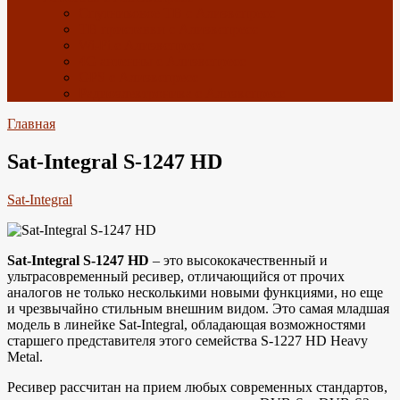
Спутниковое ТВ с Алиэкспресс
ТВ приставки с Алиэкспресс
Wi-Fi с Алиэкспресс
4G антенны с Алиэкспресс
GPS с Алиэкспресс
Радиоэлектроника с Алиэкспресс
Главная
Sat-Integral S-1247 HD
Sat-Integral
Sat-Integral S-1247 HD
– это высококачественный и
ультрасовременный ресивер, отличающийся от прочих
аналогов не только несколькими новыми функциями, но еще
и чрезвычайно стильным внешним видом. Это самая младшая
модель в линейке Sat-Integral, обладающая возможностями
старшего представителя этого семейства S-1227 HD Heavy
Metal.
Ресивер рассчитан на прием любых современных стандартов,