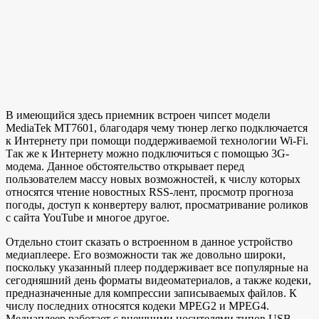
В имеющийся здесь приемник встроен чипсет модели
MediaTek MT7601, благодаря чему тюнер легко подключается
к Интернету при помощи поддерживаемой технологии Wi-Fi.
Так же к Интернету можно подключиться с помощью 3G-
модема. Данное обстоятельство открывает перед
пользователем массу новых возможностей, к числу которых
относятся чтение новостных RSS-лент, просмотр прогноза
погоды, доступ к конвертеру валют, просматривание роликов
с сайта YouTube и многое другое.
Отдельно стоит сказать о встроенном в данное устройство
медиаплеере. Его возможности так же довольно широки,
поскольку указанный плеер поддерживает все популярные на
сегодняшний день форматы видеоматериалов, а также кодеки,
предназначенные для компрессии записываемых файлов. К
числу последних относятся кодеки MPEG2 и MPEG4.
Медиаплеер работает с внешними носителями типов USB-