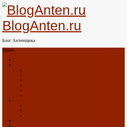
BlogAnten.ru
Блог Антенщика
Меню
Главная
Об антеннах
Новости
GSM/3G/4G/LTE
DTV/DVB-T2
Спутниковое ТВ
Спутниковый Интернет
GPS
О блоге
Карта Блога
Контакты
Загрузки
Отзывы о Триколор ТВ
Антенны с Алиэкспресс