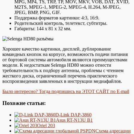
MPG, MP4, TS, TRP, TP, MOV, MKV, VOB, DAT, XVID,
M2TS, MPEG-1, MPEG-2, MPEG-4, H.264, M-JPEG,
JPEG, BMP, PNG, GIF.
Поддержка форматов картинки: 4:3, 16:9.
Родительский контроль, телетекст, субтитры.
Габариты: 144 х 81 х 32 мм.
Хорошее качество картинки, дисплей, дублирование
командных кнопок на корпусе, возможность подачи питания
от бортовой системы автомобиля являются преимуществами
модели. К недостаткам Selenga HD80 можно отнести
требовательность к подбору антенны, проблемы с чтением
жесткого диска, ограниченный перечень практического
воспроизведения заявленных в инструкции медиафайлов.
Было интересно? Тогда подпишись на ЭТОТ САЙТ по E-mail
Похожие статьи:
D-Link DAP-3860
Asus RT-N13U B1
Oriel 203
Схема адресации