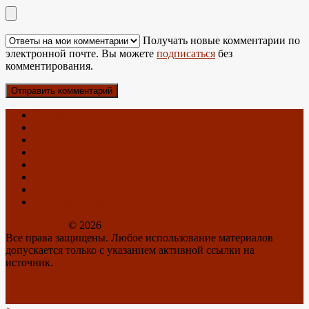
Получать новые комментарии по
электронной почте. Вы можете
подписаться
без
комментирования.
Главная
Об антеннах
О блоге
Карта Блога
Контакты
Спутниковое ТВ
Отзывы о Триколор ТВ
Антенны с Алиэкспресс
BlogAnten.ru
© 2026
Все права защищены. Любое использование материалов
допускается только с указанием активной ссылки на
источник.