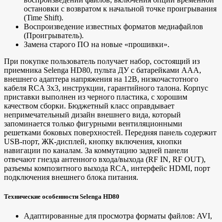
остановки с возвратом к начальной точке проигрывания
(Time Shift).
Воспроизведение известных форматов медиафайлов
(Проигрыватель).
Замена старого ПО на новые «прошивки».
При покупке пользователь получает набор, состоящий из
приемника Selenga HD80, пульта ДУ с батарейками ААА,
внешнего адаптера напряжения на 12В, низкочастотного
кабеля RCA 3х3, инструкции, гарантийного талона. Корпус
приставки выполнен из черного пластика, с хорошим
качеством сборки. Бюджетный класс оправдывает
непримечательный дизайн внешнего вида, который
запоминается только фигурными вентиляционными
решетками боковых поверхностей. Передняя панель содержит
USB-порт, ЖК-дисплей, кнопку включения, кнопки
навигации по каналам. За коммутацию задней панели
отвечают гнезда антенного входа/выхода (RF IN, RF OUT),
разъемы композитного выхода RCA, интерфейс HDMI, порт
подключения внешнего блока питания.
Технические особенности Selenga HD80
Адаптированные для просмотра форматы файлов: AVI,