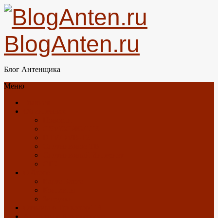
BlogAnten.ru
Блог Антенщика
Меню
Главная
Об антеннах
Новости
GSM/3G/4G/LTE
DTV/DVB-T2
Спутниковое ТВ
Спутниковый Интернет
GPS
О блоге
Карта Блога
Контакты
Загрузки
Отзывы о Триколор ТВ
Антенны с Алиэкспресс