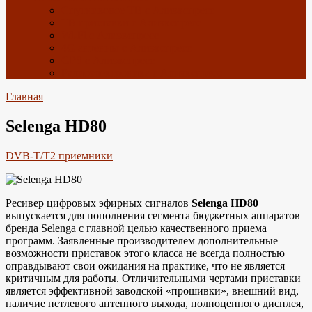
Спутниковое ТВ с Алиэкспресс
ТВ приставки с Алиэкспресс
Wi-Fi с Алиэкспресс
4G антенны с Алиэкспресс
GPS с Алиэкспресс
Радиоэлектроника с Алиэкспресс
Главная
Selenga HD80
DVB-T/T2 приемники
Ресивер цифровых эфирных сигналов
Selenga HD80
выпускается для пополнения сегмента бюджетных аппаратов
бренда Selenga с главной целью качественного приема
программ. Заявленные производителем дополнительные
возможности приставок этого класса не всегда полностью
оправдывают свои ожидания на практике, что не является
критичным для работы. Отличительными чертами приставки
является эффективной заводской «прошивки», внешний вид,
наличие петлевого антенного выхода, полноценного дисплея,