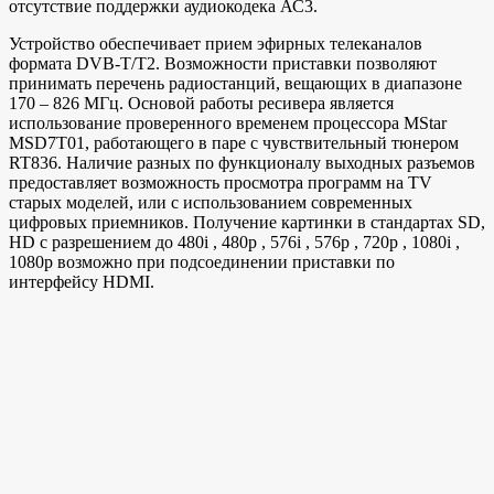
отсутствие поддержки аудиокодека АС3.
Устройство обеспечивает прием эфирных телеканалов
формата DVB-T/T2. Возможности приставки позволяют
принимать перечень радиостанций, вещающих в диапазоне
170 – 826 МГц. Основой работы ресивера является
использование проверенного временем процессора MStar
MSD7T01, работающего в паре с чувствительный тюнером
RT836. Наличие разных по функционалу выходных разъемов
предоставляет возможность просмотра программ на TV
старых моделей, или с использованием современных
цифровых приемников. Получение картинки в стандартах SD,
HD с разрешением до 480i , 480р , 576i , 576р , 720р , 1080i ,
1080р возможно при подсоединении приставки по
интерфейсу HDMI.