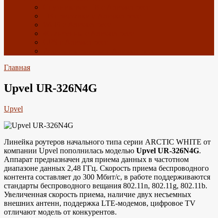
Спутниковое ТВ с Алиэкспресс
ТВ приставки с Алиэкспресс
Wi-Fi с Алиэкспресс
4G антенны с Алиэкспресс
GPS с Алиэкспресс
Радиоэлектроника с Алиэкспресс
Главная
Upvel UR-326N4G
Upvel
Линейка роутеров начального типа серии ARCTIC WHITE от
компании Upvel пополнилась моделью
Upvel UR-326N4G
.
Аппарат предназначен для приема данных в частотном
диапазоне данных 2,48 ГГц. Скорость приема беспроводного
контента составляет до 300 Мбит/с, в работе поддерживаются
стандарты беспроводного вещания 802.11n, 802.11g, 802.11b.
Увеличенная скорость приема, наличие двух несъемных
внешних антенн, поддержка LTE-модемов, цифровое TV
отличают модель от конкурентов.