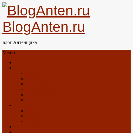
BlogAnten.ru
Блог Антенщика
Меню
Главная
Об антеннах
Новости
GSM/3G/4G/LTE
DTV/DVB-T2
Спутниковое ТВ
Спутниковый Интернет
GPS
О блоге
Карта Блога
Контакты
Загрузки
Отзывы о Триколор ТВ
Антенны с Алиэкспресс