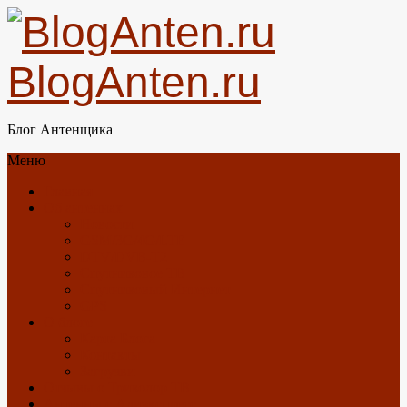
BlogAnten.ru
Блог Антенщика
Меню
Главная
Об антеннах
Новости
GSM/3G/4G/LTE
DTV/DVB-T2
Спутниковое ТВ
Спутниковый Интернет
GPS
О блоге
Карта Блога
Контакты
Загрузки
Отзывы о Триколор ТВ
Антенны с Алиэкспресс