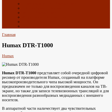
Спутниковое ТВ с Алиэкспресс
ТВ приставки с Алиэкспресс
Wi-Fi с Алиэкспресс
4G антенны с Алиэкспресс
GPS с Алиэкспресс
Радиоэлектроника с Алиэкспресс
Главная
Humax DTR-T1000
Humax
Humax DTR-T1000
представляет собой очередной цифровой
ресивер от производителя Humax, созданный на платформе
высокопроизводительного чипа высокой мощности. Он
предназначен не только для воспроизведения каналов на ТВ-
экране, но также для записи телевизионных трансляций и для
воспроизведения разнообразных медиаданных с внешнего
носителя.
В аппаратной части наличествует два чувствительных