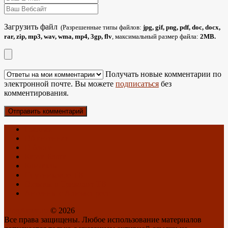
Загрузить файл
(Разрешенные типы файлов:
jpg, gif, png, pdf, doc, docx,
rar, zip, mp3, wav, wma, mp4, 3gp, flv
, максимальный размер файла:
2MB.
Получать новые комментарии по
электронной почте. Вы можете
подписаться
без
комментирования.
Главная
Об антеннах
О блоге
Карта Блога
Контакты
Спутниковое ТВ
Отзывы о Триколор ТВ
Антенны с Алиэкспресс
BlogAnten.ru
© 2026
Все права защищены. Любое использование материалов