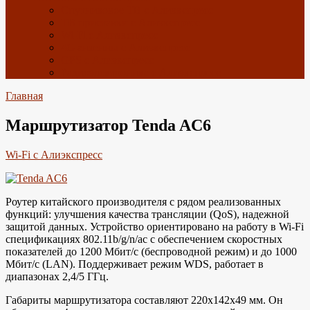
Спутниковое ТВ с Алиэкспресс
ТВ приставки с Алиэкспресс
Wi-Fi с Алиэкспресс
4G антенны с Алиэкспресс
GPS с Алиэкспресс
Радиоэлектроника с Алиэкспресс
Главная
Маршрутизатор Tenda AC6
Wi-Fi с Алиэкспресс
Роутер китайского производителя с рядом реализованных
функций: улучшения качества трансляции (QoS), надежной
защитой данных. Устройство ориентировано на работу в Wi-Fi
спецификациях 802.11b/g/n/ac с обеспечением скоростных
показателей до 1200 Мбит/с (беспроводной режим) и до 1000
Мбит/с (LAN). Поддерживает режим WDS, работает в
диапазонах 2,4/5 ГГц.
Габариты маршрутизатора составляют 220х142х49 мм. Он