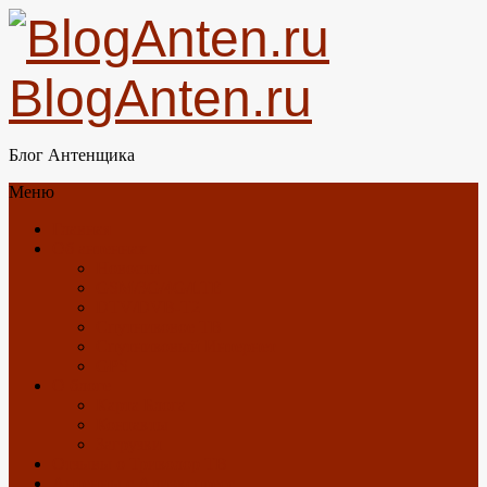
BlogAnten.ru
Блог Антенщика
Меню
Главная
Об антеннах
Новости
GSM/3G/4G/LTE
DTV/DVB-T2
Спутниковое ТВ
Спутниковый Интернет
GPS
О блоге
Карта Блога
Контакты
Загрузки
Отзывы о Триколор ТВ
Антенны с Алиэкспресс