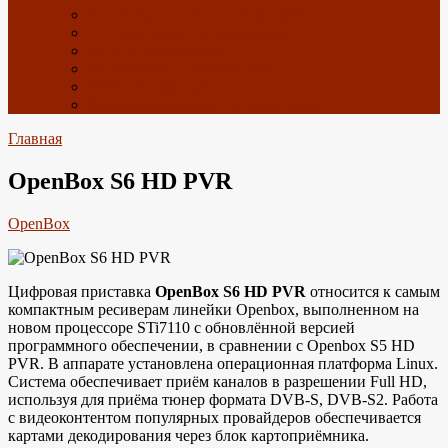
Спутниковое ТВ с Алиэкспресс
ТВ приставки с Алиэкспресс
Wi-Fi с Алиэкспресс
4G антенны с Алиэкспресс
GPS с Алиэкспресс
Радиоэлектроника с Алиэкспресс
Главная
OpenBox S6 HD PVR
OpenBox
Цифровая приставка
OpenBox S6 HD PVR
относится к самым
компактным ресиверам линейки Openbox, выполненном на
новом процессоре STi7110 с обновлённой версией
программного обеспечении, в сравнении с Openbox S5 HD
PVR. В аппарате установлена операционная платформа Linux.
Система обеспечивает приём каналов в разрешении Full HD,
используя для приёма тюнер формата DVB-S, DVB-S2. Работа
с видеоконтентом популярных провайдеров обеспечивается
картами декодирования через блок картоприёмника.