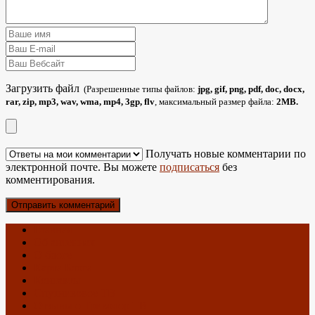
Загрузить файл
(Разрешенные типы файлов:
jpg, gif, png, pdf, doc, docx,
rar, zip, mp3, wav, wma, mp4, 3gp, flv
, максимальный размер файла:
2MB.
Получать новые комментарии по
электронной почте. Вы можете
подписаться
без
комментирования.
Главная
Об антеннах
О блоге
Карта Блога
Контакты
Спутниковое ТВ
Отзывы о Триколор ТВ