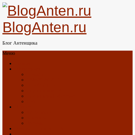
BlogAnten.ru
Блог Антенщика
Меню
Главная
Об антеннах
Новости
GSM/3G/4G/LTE
DTV/DVB-T2
Спутниковое ТВ
Спутниковый Интернет
GPS
О блоге
Карта Блога
Контакты
Загрузки
Отзывы о Триколор ТВ
Антенны с Алиэкспресс