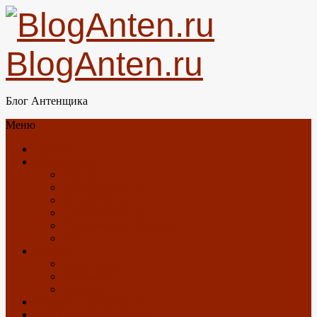
BlogAnten.ru
Блог Антенщика
Меню
Главная
Об антеннах
Новости
GSM/3G/4G/LTE
DTV/DVB-T2
Спутниковое ТВ
Спутниковый Интернет
GPS
О блоге
Карта Блога
Контакты
Загрузки
Отзывы о Триколор ТВ
Антенны с Алиэкспресс