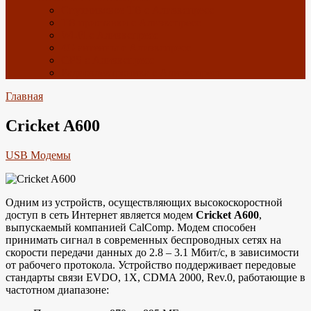
Спутниковое ТВ с Алиэкспресс
ТВ приставки с Алиэкспресс
Wi-Fi с Алиэкспресс
4G антенны с Алиэкспресс
GPS с Алиэкспресс
Радиоэлектроника с Алиэкспресс
Главная
Cricket A600
USB Модемы
Одним из устройств, осуществляющих высокоскоростной
доступ в сеть Интернет является модем
Cricket A600
,
выпускаемый компанией CalComp. Модем способен
принимать сигнал в современных беспроводных сетях на
скорости передачи данных до 2.8 – 3.1 Мбит/с, в зависимости
от рабочего протокола. Устройство поддерживает передовые
стандарты связи EVDO, 1X, CDMA 2000, Rev.0, работающие в
частотном диапазоне: