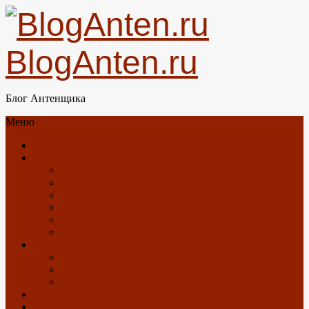
BlogAnten.ru
Блог Антенщика
Меню
Главная
Об антеннах
Новости
GSM/3G/4G/LTE
DTV/DVB-T2
Спутниковое ТВ
Спутниковый Интернет
GPS
О блоге
Карта Блога
Контакты
Загрузки
Отзывы о Триколор ТВ
Антенны с Алиэкспресс