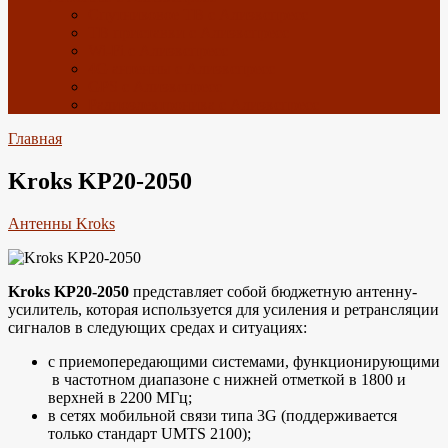
Спутниковое ТВ с Алиэкспресс
ТВ приставки с Алиэкспресс
Wi-Fi с Алиэкспресс
4G антенны с Алиэкспресс
GPS с Алиэкспресс
Радиоэлектроника с Алиэкспресс
Главная
Kroks KP20-2050
Антенны Kroks
Kroks KP20-2050
представляет собой бюджетную антенну-
усилитель, которая используется для усиления и ретрансляции
сигналов в следующих средах и ситуациях:
с приемопередающими системами, функционирующими
в частотном диапазоне с нижней отметкой в 1800 и
верхней в 2200 МГц;
в сетях мобильной связи типа 3G (поддерживается
только стандарт UMTS 2100);