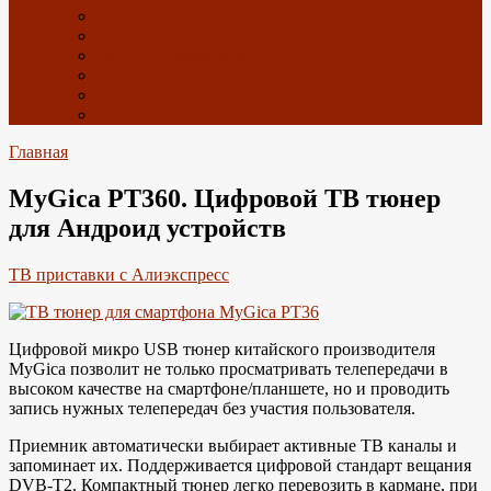
Спутниковое ТВ с Алиэкспресс
ТВ приставки с Алиэкспресс
Wi-Fi с Алиэкспресс
4G антенны с Алиэкспресс
GPS с Алиэкспресс
Радиоэлектроника с Алиэкспресс
Главная
MyGica PT360. Цифровой ТВ тюнер
для Андроид устройств
ТВ приставки с Алиэкспресс
Цифровой микро USB тюнер китайского производителя
MyGica позволит не только просматривать телепередачи в
высоком качестве на смартфоне/планшете, но и проводить
запись нужных телепередач без участия пользователя.
Приемник автоматически выбирает активные ТВ каналы и
запоминает их. Поддерживается цифровой стандарт вещания
DVB-T2. Компактный тюнер легко перевозить в кармане, при