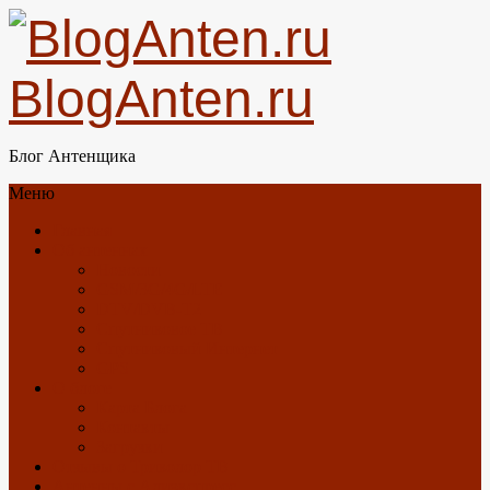
BlogAnten.ru
Блог Антенщика
Меню
Главная
Об антеннах
Новости
GSM/3G/4G/LTE
DTV/DVB-T2
Спутниковое ТВ
Спутниковый Интернет
GPS
О блоге
Карта Блога
Контакты
Загрузки
Отзывы о Триколор ТВ
Антенны с Алиэкспресс