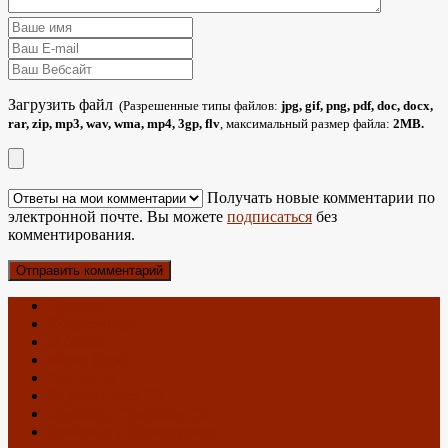
Загрузить файл
(Разрешенные типы файлов:
jpg, gif, png, pdf, doc, docx,
rar, zip, mp3, wav, wma, mp4, 3gp, flv
, максимальный размер файла:
2MB.
Получать новые комментарии по
электронной почте. Вы можете
подписаться
без
комментирования.
Главная
Об антеннах
О блоге
Карта Блога
Контакты
Спутниковое ТВ
Отзывы о Триколор ТВ
Антенны с Алиэкспресс