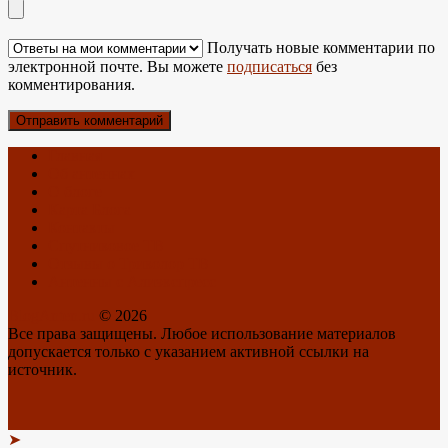
Получать новые комментарии по
электронной почте. Вы можете
подписаться
без
комментирования.
Главная
Об антеннах
О блоге
Карта Блога
Контакты
Спутниковое ТВ
Отзывы о Триколор ТВ
Антенны с Алиэкспресс
BlogAnten.ru
© 2026
Все права защищены. Любое использование материалов
допускается только с указанием активной ссылки на
источник.
➤