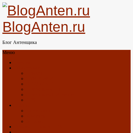
BlogAnten.ru
Блог Антенщика
Меню
Главная
Об антеннах
Новости
GSM/3G/4G/LTE
DTV/DVB-T2
Спутниковое ТВ
Спутниковый Интернет
GPS
О блоге
Карта Блога
Контакты
Загрузки
Отзывы о Триколор ТВ
Антенны с Алиэкспресс