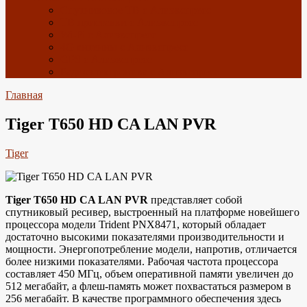
Спутниковое ТВ с Алиэкспресс
ТВ приставки с Алиэкспресс
Wi-Fi с Алиэкспресс
4G антенны с Алиэкспресс
GPS с Алиэкспресс
Радиоэлектроника с Алиэкспресс
Главная
Tiger T650 HD CA LAN PVR
Tiger
Tiger T650 HD CA LAN PVR
представляет собой
спутниковый ресивер, выстроенный на платформе новейшего
процессора модели Trident PNX8471, который обладает
достаточно высокими показателями производительности и
мощности. Энергопотребление модели, напротив, отличается
более низкими показателями. Рабочая частота процессора
составляет 450 МГц, объем оперативной памяти увеличен до
512 мегабайт, а флеш-память может похвастаться размером в
256 мегабайт. В качестве программного обеспечения здесь