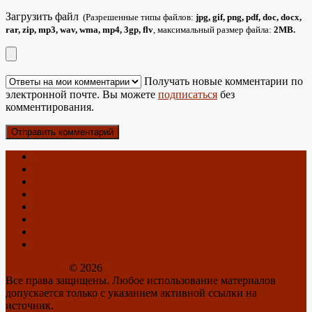
Загрузить файл
(Разрешенные типы файлов:
jpg, gif, png, pdf, doc, docx,
rar, zip, mp3, wav, wma, mp4, 3gp, flv
, максимальный размер файла:
2MB.
Получать новые комментарии по
электронной почте. Вы можете
подписаться
без
комментирования.
Главная
Об антеннах
О блоге
Карта Блога
Контакты
Спутниковое ТВ
Отзывы о Триколор ТВ
Антенны с Алиэкспресс
BlogAnten.ru
© 2026
Все права защищены. Любое использование материалов
допускается только с указанием активной ссылки на
источник.