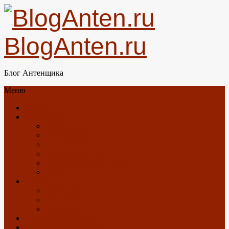
BlogAnten.ru
Блог Антенщика
Меню
Главная
Об антеннах
Новости
GSM/3G/4G/LTE
DTV/DVB-T2
Спутниковое ТВ
Спутниковый Интернет
GPS
О блоге
Карта Блога
Контакты
Загрузки
Отзывы о Триколор ТВ
Антенны с Алиэкспресс