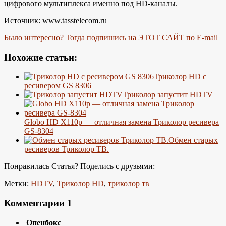
цифрового мультиплекса именно под HD-каналы.
Источник: www.tasstelecom.ru
Было интересно? Тогда подпишись на ЭТОТ САЙТ по E-mail
Похожие статьи:
Триколор HD с
ресивером GS 8306
Триколор запустит HDTV
Globo HD X110p — отличная замена Триколор ресивера
GS-8304
Обмен старых
ресиверов Триколор ТВ.
Понравилась Статья? Поделись с друзьями:
Метки:
HDTV
,
Триколор HD
,
триколор тв
Комментарии
1
Опенбокс