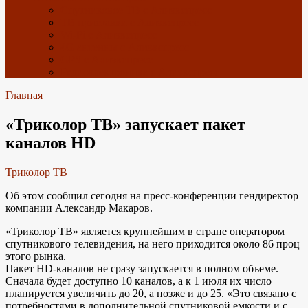
Спутниковое ТВ с Алиэкспресс
ТВ приставки с Алиэкспресс
Wi-Fi с Алиэкспресс
4G антенны с Алиэкспресс
GPS с Алиэкспресс
Радиоэлектроника с Алиэкспресс
Главная
«Триколор ТВ» запускает пакет
каналов HD
Триколор ТВ
Об этом сообщил сегодня на пресс-конференции гендиректор
компании Александр Макаров.
«Триколор ТВ» является крупнейшим в стране оператором
спутникового телевидения, на него приходится около 86 проц
этого рынка.
Пакет HD-каналов не сразу запускается в полном объеме.
Сначала будет доступно 10 каналов, а к 1 июля их число
планируется увеличить до 20, а позже и до 25. «Это связано с
потребностями в дополнительной спутниковой емкости и с