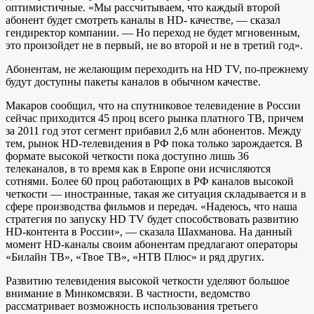
оптимистичные. «Мы рассчитываем, что каждый второй
абонент будет смотреть каналы в HD- качестве, — сказал
гендиректор компании. — Но переход не будет мгновенным,
это произойдет не в первый, не во второй и не в третий год».
Абонентам, не желающим переходить на HD TV, по-прежнему
будут доступны пакеты каналов в обычном качестве.
Макаров сообщил, что на спутниковое телевидение в России
сейчас приходится 45 проц всего рынка платного ТВ, причем
за 2011 год этот сегмент прибавил 2,6 млн абонентов. Между
тем, рынок HD-телевидения в РФ пока только зарождается. В
формате высокой четкости пока доступно лишь 36
телеканалов, в то время как в Европе они исчисляются
сотнями. Более 60 проц работающих в РФ каналов высокой
четкости — иностранные, такая же ситуация складывается и в
сфере производства фильмов и передач. «Надеюсь, что наша
стратегия по запуску HD TV будет способствовать развитию
HD-контента в России», — сказала Шахманова. На данный
момент HD-каналы своим абонентам предлагают операторы
«Билайн ТВ», «Твое ТВ», «НТВ Плюс» и ряд других.
Развитию телевидения высокой четкости уделяют большое
внимание в Минкомсвязи. В частности, ведомство
рассматривает возможность использования третьего