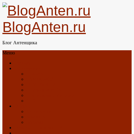
BlogAnten.ru
Блог Антенщика
Меню
Главная
Об антеннах
Новости
GSM/3G/4G/LTE
DTV/DVB-T2
Спутниковое ТВ
Спутниковый Интернет
GPS
О блоге
Карта Блога
Контакты
Загрузки
Отзывы о Триколор ТВ
Антенны с Алиэкспресс