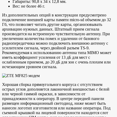
Габариты: 90,8 х 34 х 12,8 мм.
Вес: не более 46 г.
Из дополнительных опций в конструкции предусмотрено
подключение внешней карты памяти micro-sd объемом до 32
Гб, что позволяет читать другие карты, организовывать
архивацию нужных данных. Штатный прием сигнала
производится на встроенную чувствительную антенну. При
увеличении количества помех и удалении от базового
радиопередатчика можно подключить внешнюю антенну с
усилителем сигнала, через двойной разъем TS-9.
Рекомендуемая к использованию антенна типа MIMO может
иметь коэффициент усиления от 13 дБ для мест с
ослабленным приемом, до 20 дБ для зон с очень плохим или
исчезающим уровнем сигнала.
Хорошая сборка прямоугольного корпуса с отсутствием
острых углов дополняется лаконичной внешностью с белой
или черной гаммой окраски, в зависимости от
принадлежности к оператору. В центре передней панели
размещен информационный светодиод, ниже может быть
нанесен логотип изготовителя или название оператора. Под
съемной крышкой на лицевой поверхности находится слот