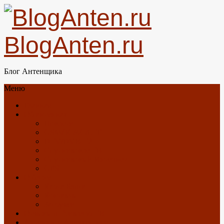
BlogAnten.ru
Блог Антенщика
Меню
Главная
Об антеннах
Новости
GSM/3G/4G/LTE
DTV/DVB-T2
Спутниковое ТВ
Спутниковый Интернет
GPS
О блоге
Карта Блога
Контакты
Загрузки
Отзывы о Триколор ТВ
Антенны с Алиэкспресс