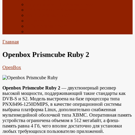
Спутниковое ТВ с Алиэкспресс
ТВ приставки с Алиэкспресс
Wi-Fi с Алиэкспресс
4G антенны с Алиэкспресс
GPS с Алиэкспресс
Радиоэлектроника с Алиэкспресс
Главная
Openbox Prismcube Ruby 2
OpenBox
Openbox Prismcube Ruby 2
— двухтюнерный ресивер
высокой мощности, поддерживающий такие стандарты как
DVB-S и S2. Модель выстроена на базе процессора типа
PNX8496-1250DMIPS, в качестве операционной системы
выбрана платформа Linux, дополнительно снабженная
мультимедийной оболочкой типа XBMC. Оперативная память
устройства ограничена объемом в 512 мегабайт, а флеш-
память равна 4 Гб, чего вполне достаточно для установки
любых требующихся пользователю приложений.