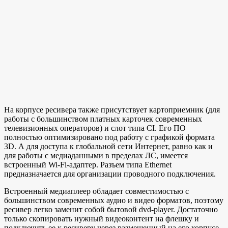
На корпусе ресивера также присутствует картоприемник (для
работы с большинством платных карточек современных
телевизионных операторов) и слот типа СI. Его ПО
полностью оптимизировано под работу с графикой формата
3D. А для доступа к глобальной сети Интернет, равно как и
для работы с медиаданными в пределах ЛС, имеется
встроенный Wi-Fi-адаптер. Разъем типа Ethernet
предназначается для организации проводного подключения.
Встроенный медиаплеер обладает совместимостью с
большинством современных аудио и видео форматов, поэтому
ресивер легко заменит собой бытовой dvd-player. Достаточно
только скопировать нужный видеоконтент на флешку и
подключить ее к ресиверу через размещенный на его корпусе